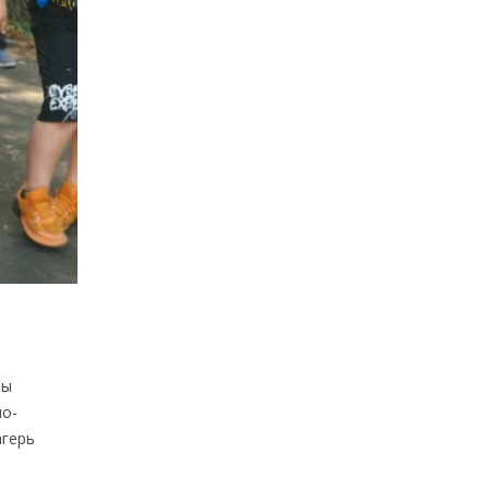
ры
но-
агерь