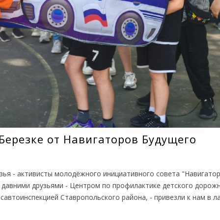
ерезке от Навигаторов Будущего
узья - активисты молодёжного инициативного совета "Навигато
 давними друзьями - Центром по профилактике детского дорож
савтоинспекцией Ставропольского района, - привезли к нам в л