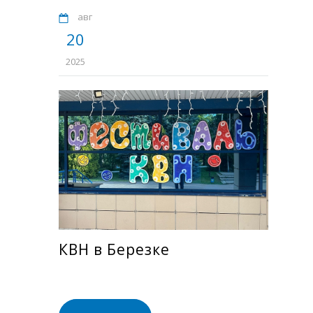
авг
20
2025
КВН в Березке